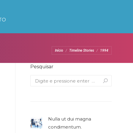
TO
Você está aqui:
Início
Timeline Stories
1994
Pesquisar
Search:
Nulla ut dui magna
condimentum.