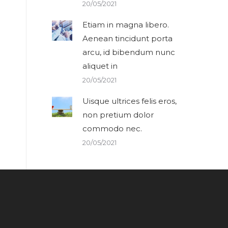
20/05/2021
Etiam in magna libero.
Aenean tincidunt porta
arcu, id bibendum nunc
aliquet in
20/05/2021
Uisque ultrices felis eros,
non pretium dolor
commodo nec.
20/05/2021